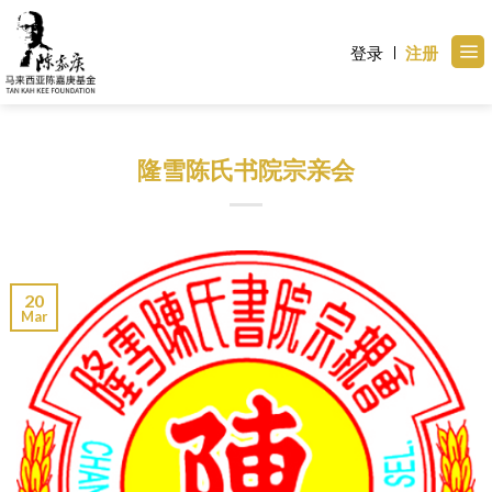
Skip
to
登录
注册
content
隆雪陈氏书院宗亲会
20
Mar