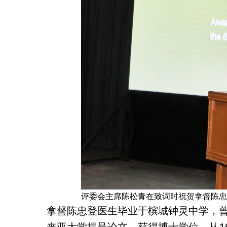
评委会主席陈松青在致词时祝贺拿督陈忠
拿督陈忠登医生毕业于槟城钟灵中学，
来亚大学提呈论文，获得博士学位。从1