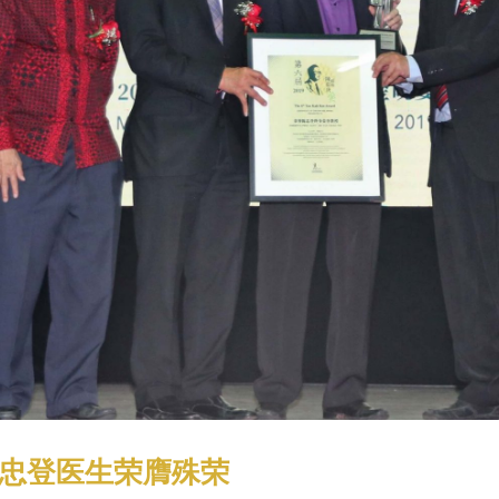
陈忠登医生荣膺殊荣