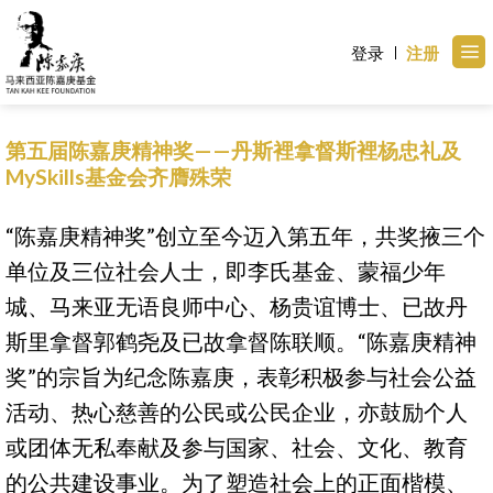
Skip
to
登录
注册
content
第五届陈嘉庚精神奖——丹斯裡拿督斯裡杨忠礼及
MySkills基金会齐膺殊荣
“陈嘉庚精神奖”创立至今迈入第五年，共奖掖三个
单位及三位社会人士，即李氏基金、蒙福少年
城、马来亚无语良师中心、杨贵谊博士、已故丹
斯里拿督郭鹤尧及已故拿督陈联顺。“陈嘉庚精神
奖”的宗旨为纪念陈嘉庚，表彰积极参与社会公益
活动、热心慈善的公民或公民企业，亦鼓励个人
或团体无私奉献及参与国家、社会、文化、教育
的公共建设事业。为了塑造社会上的正面楷模、