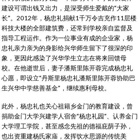
建设可谓出钱又出力，是深受师生爱戴的“大家
长”。2012年，杨忠礼捐献1千万令吉充作11层楼
科技大楼的全部建筑费，还常到学校亲自监督及
指导工程运作。作为一位事业有成的企业家，杨
忠礼亲力亲为的身影给兴华师生留下了很深的印
象，更因此感染了兴华学生立志在将来回馈母
校。在他逝世后，妻子潘斯里陈开蓉完成杨忠礼
心愿，即设立“丹斯里杨忠礼潘斯里陈开蓉协助巴
生兴华中学慈善基金”，继续惠利母校。
此外，杨忠礼也关心祖籍乡金门的教育建设，曾
捐助金门大学兴建学人宿舍“杨忠礼园”、认养金门
大学理工学院，甚至感念先祖的德福庇荫子孙，
也出资重建杨氏家庙，发挥饮水思源的传统美