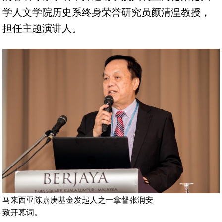
学人文学院历史系终身荣誉研究员颜清湟教授，
担任主题演讲人。
马来西亚陈嘉庚基金发起人之一拿督张润安
致开幕词。