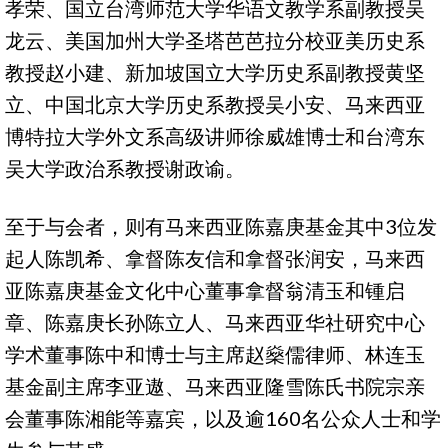
孝荣、国立台湾师范大学华语文教学系副教授吴
龙云、美国加州大学圣塔芭芭拉分校亚美历史系
教授赵小建、新加坡国立大学历史系副教授黄坚
立、中国北京大学历史系教授吴小安、马来西亚
博特拉大学外文系高级讲师徐威雄博士和台湾东
吴大学政治系教授谢政谕。
至于与会者，则有马来西亚陈嘉庚基金其中3位发
起人陈凯希、拿督陈友信和拿督张润安，马来西
亚陈嘉庚基金文化中心董事拿督翁清玉和锺启
章、陈嘉庚长孙陈立人、马来西亚华社研究中心
学术董事陈中和博士与主席赵燊儒律师、林连玉
基金副主席李亚遨、马来西亚隆雪陈氏书院宗亲
会董事陈湘能等嘉宾，以及逾160名公众人士和学