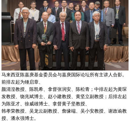
马来西亚陈嘉庚基金委员会与嘉庚国际论坛所有主讲人合影。
前排左起为锺启章、
颜清湟教授、陈凯希、拿督张润安、陈松青；中排左起为黄琛
发教授、饶兆斌博士、赵小建教授、黄坚立副教授；后排左起
为陈亚才、徐威雄博士、拿督黄子坚教授、
韩孝荣教授、吴龙云副教授、詹缘端、吴小安教授、谢政谕教
授、潘永强博士。