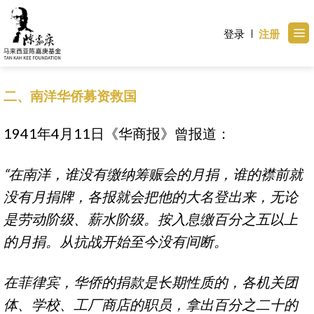
Skip
to
登录
注册
content
二、南洋华侨募资救国
1941年4月11日《华商报》曾报道：
“在南洋，谁没有缴纳筹赈会的月捐，谁的襟前就
没有月捐牌，各报就会把他的大名登出来，无论
是劳动阶级、薪水阶级。按入息缴百分之五以上
的月捐。从抗战开始至今没有间断。
在菲律宾，华侨的捐款是长期性质的，各机关团
体、学校、工厂商店的职员，拿出百分之二十的