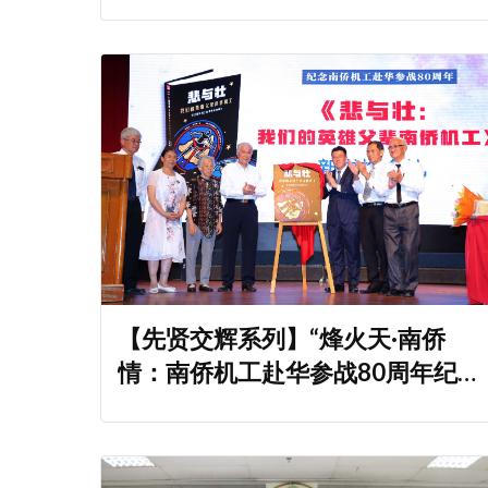
【先贤交辉系列】“烽火天·南侨
情：南侨机工赴华参战80周年纪念
展”