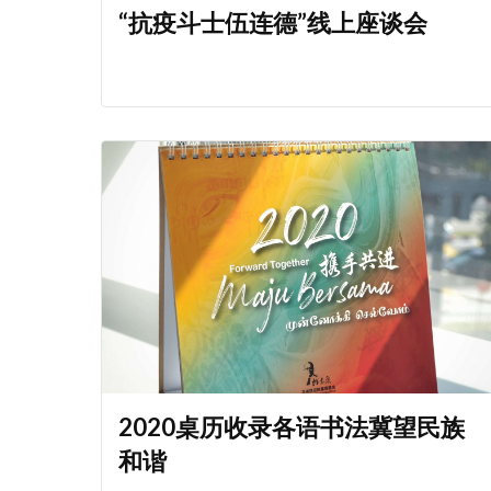
“抗疫斗士伍连德”线上座谈会
2020桌历收录各语书法冀望民族
和谐