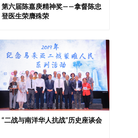
第六届陈嘉庚精神奖——拿督陈忠
登医生荣膺殊荣
“二战与南洋华人抗战”历史座谈会