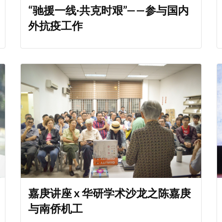
“驰援一线·共克时艰”——参与国内
外抗疫工作
嘉庚讲座 x 华研学术沙龙之陈嘉庚
与南侨机工